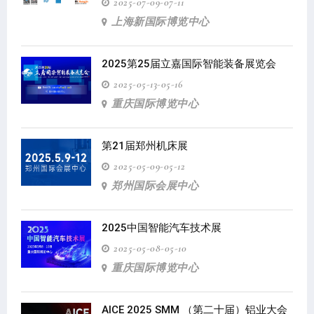
2025-07-09-07-11
上海新国际博览中心
2025第25届立嘉国际智能装备展览会
2025-05-13-05-16
重庆国际博览中心
第21届郑州机床展
2025-05-09-05-12
郑州国际会展中心
2025中国智能汽车技术展
2025-05-08-05-10
重庆国际博览中心
AICE 2025 SMM （第二十届）铝业大会