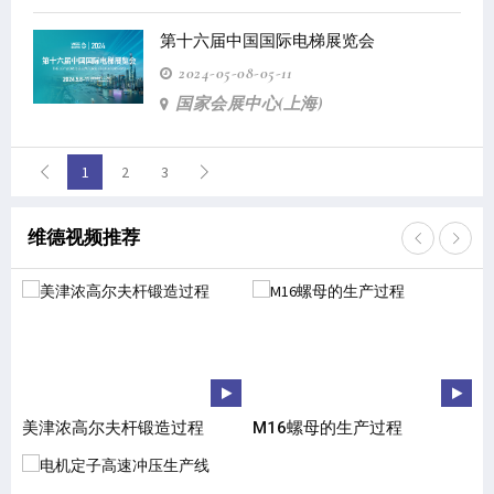
第十六届中国国际电梯展览会
2024-05-08-05-11
国家会展中心(上海)
1
2
3
维德视频推荐
美津浓高尔夫杆锻造过程
M16螺母的生产过程
库