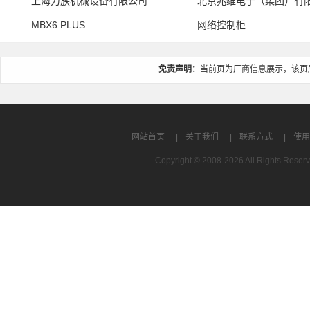
上海力族机械设备有限公司
北京兆维电子（集团）有限责任
司
MBX6 PLUS
网络控制柜
免责声明：
当前页为厂商信息展示，该页
网站首页
|
关于我们
|
联系方式
|
使用
Copyright © 2008-2026 All Rights R