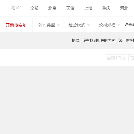
折弯数控系统
伺服电机
折弯刀具
折弯激
地区：
全部
北京
天津
上海
重庆
河北
香港
湖北
广西
甘肃
山西
内蒙古
其他搜索项
公司类型
经营模式
公司规模
注册
台湾
香港
澳门
其他国家地区
江西
抱歉，没有找到相关的内容。您可更换检索
当前1/0页