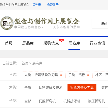
钣金与制作网上展览会
请登录
|
免费注册
首页
展品库
采购信息
展商库
行业资讯
当前位置：
首页
>
展商库
已选：
大类：折弯装备及刀具
子类：铝板
地区：
大类：
全部
切割装备及技术
折弯装备及刀具
数
表面处理及检测
软件及信息化
管型线材加工
子类：
全部
伺服折弯机
机械折弯机
液压折弯机