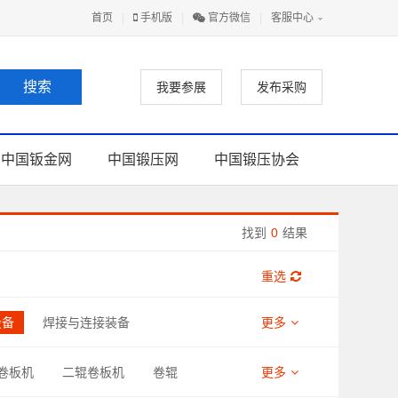
首页
|
手机版
|
官方微信
|
客服中心
我要参展
发布采购
中国钣金网
中国锻压网
中国锻压协会
找到
0
结果
重选
设备
焊接与连接装备
更多
助材料
卷板机
二辊卷板机
卷辊
更多