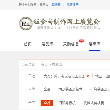
钣金与制作网上展览会
请登录
|
免费注册
首页
展品库
采购信息
展商库
当前位置：
首页
>
展商库
已选：
大类：剪、卷板及辊压设备
地区：山
大类：
全部
切割装备及技术
折弯装备及
表面处理及检测
软件及信息化
管
子类：
全部
伺服剪板机
机械式剪板机