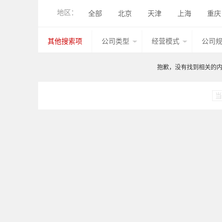
辊压机
辊压成形生产线
其他产品
地区：
全部
北京
天津
上海
重庆
香港
湖北
广西
甘肃
山西
其他搜索项
公司类型
经营模式
公司
台湾
香港
澳门
其他国家地区
抱歉，没有找到相关的内容
当