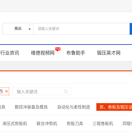
行业资讯
维德视频网
布鲁助手
锻压英才网
西
刀具
数控冲装备及模具
自动化与柔性制造
剪、卷板及辊压
型线材加工
钣金制作零部件
螺钉、螺帽与连接件
材料与辅
液压式剪板机
联合冲剪机
剪板刀具
三辊卷板机
四辊