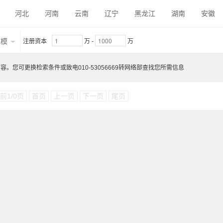
河北
河南
云南
辽宁
黑龙江
湖南
安徽
内蒙古
陕西
吉林
福建
贵州
广东
青海
规模
注册资本
万
-
万
江西
宁夏
。您可更换检索条件或致电010-53056669转网络部查找您所需信息
前1/0页
首页
上一页
下一页
尾页