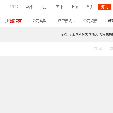
旋铆机
无铆连接设备
其他产品
地区：
全部
北京
天津
上海
重庆
河北
香港
湖北
广西
甘肃
山西
内蒙古
其他搜索项
公司类型
经营模式
公司规模
注册
台湾
香港
澳门
其他国家地区
江西
抱歉，没有找到相关的内容。您可更换检索
当前1/0页