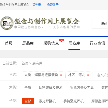
钣金与制作网上展览会
请登录
|
免费注册
首页
展品库
采购信息
展商库
行业资讯
当前位置：
首页
>
展商库
已选：
大类：焊接与连接装备
地区：河北
大类：
全部
切割装备及技术
折弯装备及刀具
数
表面处理及检测
软件及信息化
管型线材加工
子类：
全部
激光焊接机
手持激光焊机
摩擦搅拌