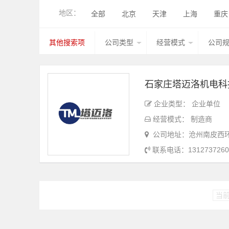
工程机械钣金件
农业机械钣金件
地区：
全部
北京
天津
上海
重庆
钢结构件
管型线材件
其他产品
香港
湖北
广西
甘肃
山西
其他搜索项
公司类型
经营模式
公司
台湾
香港
澳门
其他国家地区
石家庄塔迈洛机电科
企业类型： 企业单位
经营模式： 制造商
公司地址：沧州南皮西
联系电话：1312737260
当前