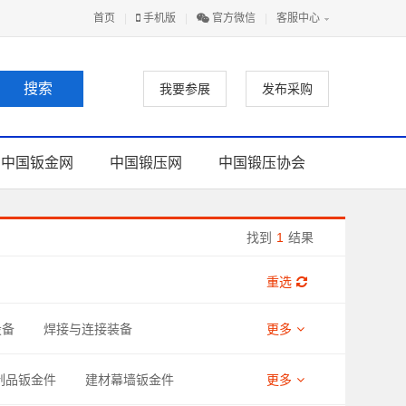
首页
|
手机版
|
官方微信
|
客服中心
我要参展
发布采购
中国钣金网
中国锻压网
中国锻压协会
找到
1
结果
重选
设备
焊接与连接装备
更多
助材料
制品钣金件
建材幕墙钣金件
更多