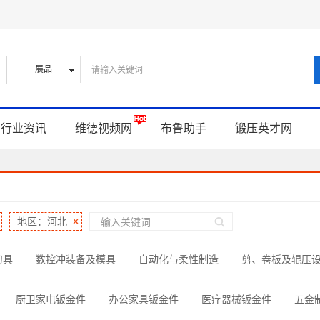
行业资讯
维德视频网
布鲁助手
锻压英才网
地区：河北
刀具
数控冲装备及模具
自动化与柔性制造
剪、卷板及辊压
型线材加工
钣金制作零部件
螺钉、螺帽与连接件
材料与辅
厨卫家电钣金件
办公家具钣金件
医疗器械钣金件
五金