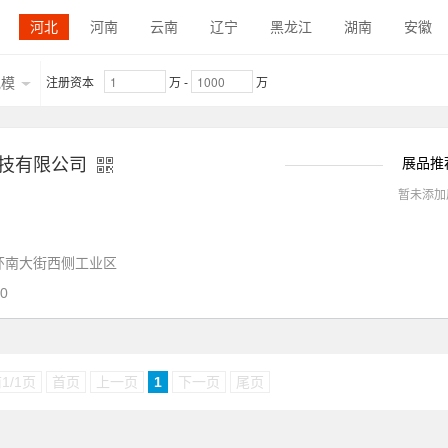
食品机械钣金件
航空航天钣金件
客车专用车钣金件
暖通制
河北
河南
云南
辽宁
黑龙江
湖南
安徽
电力电气钣金件
内蒙古
陕西
吉林
福建
贵州
广东
青海
规模
注册资本
万
-
万
江西
宁夏
技有限公司
展品推
暂未添加
环南大街西侧工业区
0
1/1页
首页
上一页
1
下一页
尾页