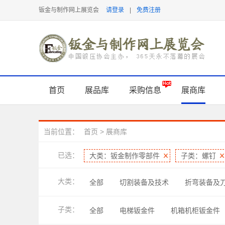
钣金与制作网上展览会
请登录
|
免费注册
首页
展品库
采购信息
展商库
当前位置：
首页
>
展商库
已选：
大类：钣金制作零部件
子类：螺钉
大类：
全部
切割装备及技术
折弯装备及
表面处理及检测
软件及信息化
管
子类：
全部
电梯钣金件
机箱机柜钣金件