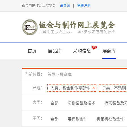
钣金与制作网上展览会
请登录
|
免费注册
首页
展品库
采购信息
展商库
当前位置：
首页
>
展商库
已选：
大类：钣金制作零部件
子类：不锈钢
大类：
全部
切割装备及技术
折弯装备及
表面处理及检测
软件及信息化
管
子类：
全部
电梯钣金件
机箱机柜钣金件