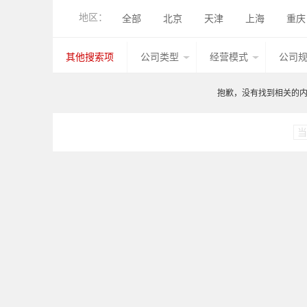
工程机械钣金件
农业机械钣金件
地区：
全部
北京
天津
上海
重庆
钢结构件
管型线材件
其他产品
香港
湖北
广西
甘肃
山西
其他搜索项
公司类型
经营模式
公司
台湾
香港
澳门
其他国家地区
抱歉，没有找到相关的内容
当