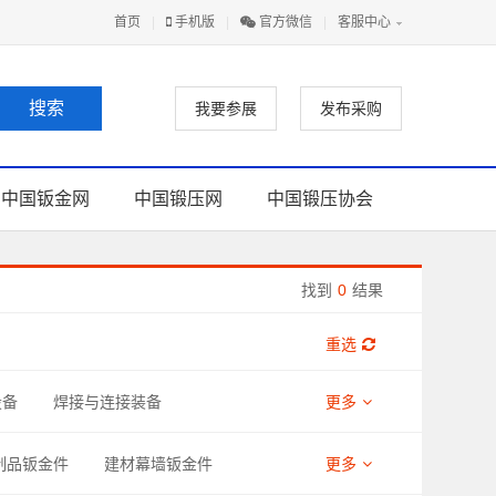
首页
|
手机版
|
官方微信
|
客服中心
我要参展
发布采购
中国钣金网
中国锻压网
中国锻压协会
找到
0
结果
重选
设备
焊接与连接装备
更多
助材料
制品钣金件
建材幕墙钣金件
更多