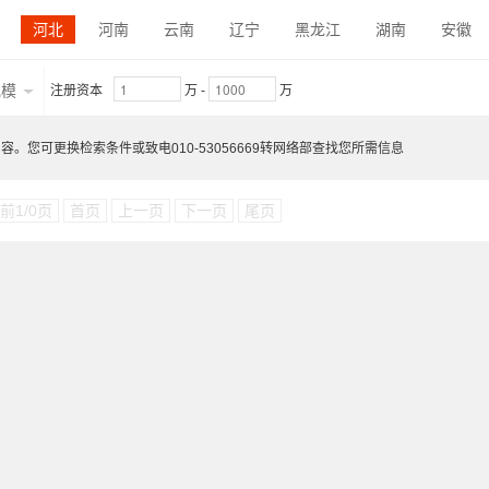
食品机械钣金件
航空航天钣金件
客车专用车钣金件
暖通制
河北
河南
云南
辽宁
黑龙江
湖南
安徽
电力电气钣金件
内蒙古
陕西
吉林
福建
贵州
广东
青海
规模
注册资本
万
-
万
江西
宁夏
。您可更换检索条件或致电010-53056669转网络部查找您所需信息
前1/0页
首页
上一页
下一页
尾页