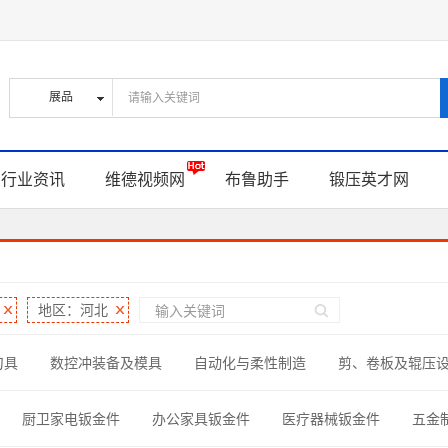
行业资讯
维德视频网
布鲁助手
锻压英才网
地区：河北
刀具
数控冲装备及模具
自动化与柔性制造
剪、卷板及辊压
型线材加工
钣金制作零部件
螺钉、螺帽与连接件
材料与辅
厨卫家电钣金件
办公家具钣金件
医疗器械钣金件
五金