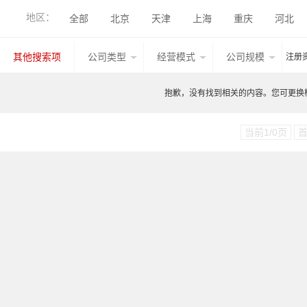
工程机械钣金件
农业机械钣金件
食品机械钣金
地区：
全部
北京
天津
上海
重庆
河北
钢结构件
管型线材件
其他产品
电力电气
香港
湖北
广西
甘肃
山西
内蒙古
其他搜索项
公司类型
经营模式
公司规模
注册
台湾
香港
澳门
其他国家地区
江西
抱歉，没有找到相关的内容。您可更换检索
当前1/0页