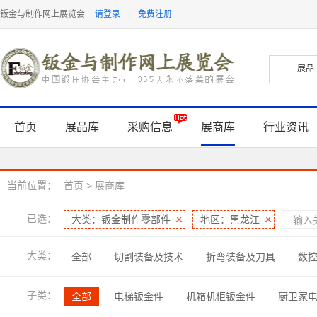
钣金与制作网上展览会
请登录
|
免费注册
首页
展品库
采购信息
展商库
行业资讯
当前位置：
首页
>
展商库
已选：
大类：钣金制作零部件
地区：黑龙江
大类：
全部
切割装备及技术
折弯装备及刀具
数
表面处理及检测
软件及信息化
管型线材加工
子类：
全部
电梯钣金件
机箱机柜钣金件
厨卫家