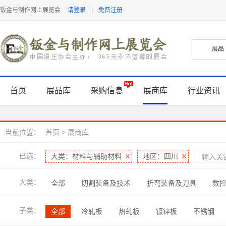
钣金与制作网上展览会
请登录
|
免费注册
首页
展品库
采购信息
展商库
行业资讯
当前位置：
首页
>
展商库
已选：
大类：材料与辅助材料
地区：四川
大类：
全部
切割装备及技术
折弯装备及刀具
数
表面处理及检测
软件及信息化
管型线材加工
子类：
全部
冷轧板
热轧板
镀锌板
不锈钢