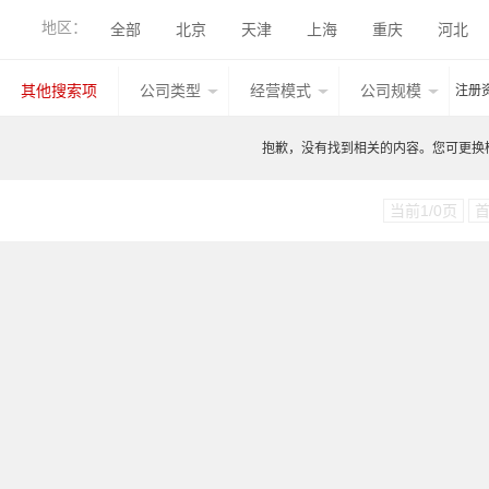
地区：
全部
北京
天津
上海
重庆
河北
香港
湖北
广西
甘肃
山西
内蒙古
其他搜索项
公司类型
经营模式
公司规模
注册
台湾
香港
澳门
其他国家地区
江西
抱歉，没有找到相关的内容。您可更换检索
当前1/0页