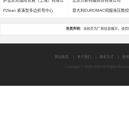
萨瓦尼尼国际贸易（上海）有限公
北京贝斯特威商贸有限公司
司
P2lean 紧凑型多边折弯中心
意大利EUROMAC伺服液压数
床BX
免责声明：
当前页为厂商信息展示，该页
网站首页
|
关于我们
|
联系方式
|
使用
Copyright © 2008-2026 All Rights R