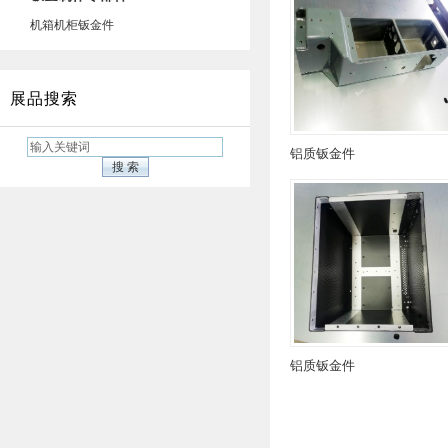
机箱机柜钣金件
展品搜索
铝质钣金件
铝质钣金件