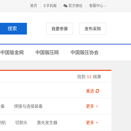
首页
|
手机版
|
官方微信
|
客服中心
我要参展
发布采购
中国钣金网
中国锻压网
中国锻压协会
找到
11
结果
重选
设备
焊接与连接装备
更多
助材料
割机
切割头
激光发生器
更多