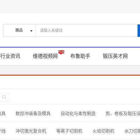
行业资讯
维德视频网
布鲁助手
锻压英才网
刀具
数控冲装备及模具
自动化与柔性制造
剪、卷板及辊压
型线材加工
钣金制作零部件
螺钉、螺帽与连接件
材料与辅
产线
冲切激光复合机
等离子切割机
火焰切割机
水刀切