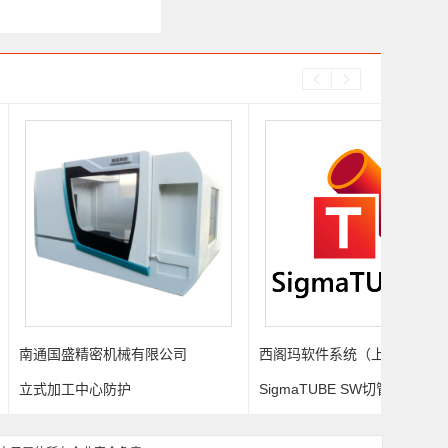
机械有限公司
西阁玛软件系统（上海）有限公司
西阁玛软
防护
SigmaTUBE SW切管（Solidworks
Sigma
插件）