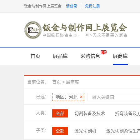
钣金与制作网上展览会
请登录
|
免费注册
首页
展品库
采购信息
展商库
当前位置：
首页
>
展商库
已选：
地区：河北
大类：
全部
切割装备及技术
折弯装备及
表面处理及检测
软件及信息化
管
子类：
全部
激光切割机
激光切割柔性生