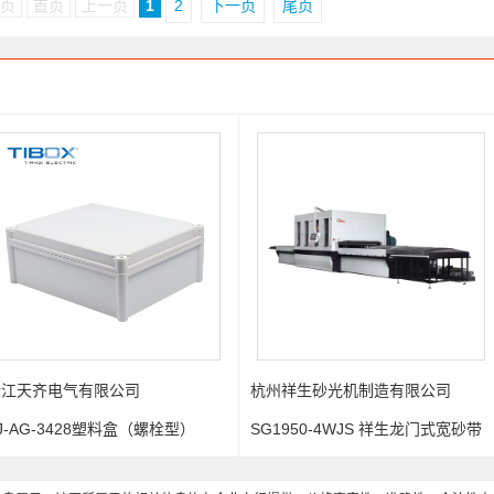
2页
首页
上一页
1
2
下一页
尾页
公司
杭州祥生砂光机制造有限公司
南通国盛精密
料盒（螺栓型）
SG1950-4WJS 祥生龙门式宽砂带
立式加工中心
精密研磨系列