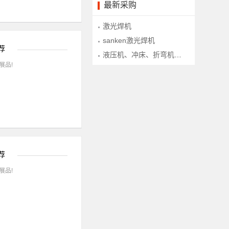
最新采购
激光焊机
sanken激光焊机
荐
液压机、冲床、折弯机、下料铣、型材拉弯、型材滚弯、锯床等设备
展品!
荐
展品!