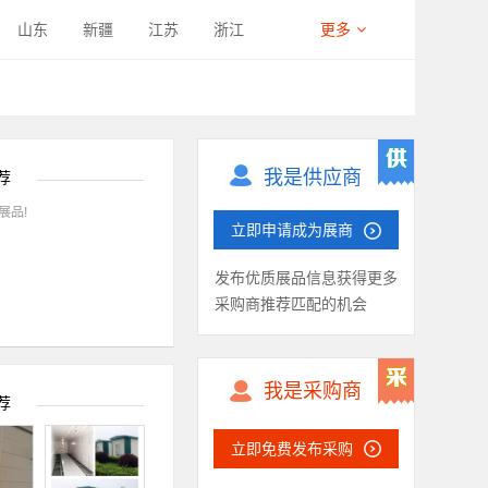
液压折弯机
电液混合折弯机
山东
新疆
江苏
浙江
更多
弯激光保护装置
折弯保护膜
西藏
四川
宁夏
海南
数控冲模具
数控冲床控制系统
能仓库
开卷落料线
液压式剪板机
联合冲剪机
我是供应商
荐
激光焊接机
手持激光焊机
展品!
立即申请成为展商
无铆连接设备
其他产品
发布优质展品信息获得更多
坐标检测仪
其他产品
采购商推荐匹配的机会
感器
数控系统
3D扫描仪
加工中心
线材弯曲机
弹簧机
我是采购商
五金制品钣金件
建材幕墙钣金件
荐
冷钣金件
纺织机械钣金件
立即免费发布采购
连接副
其他产品
冷轧板