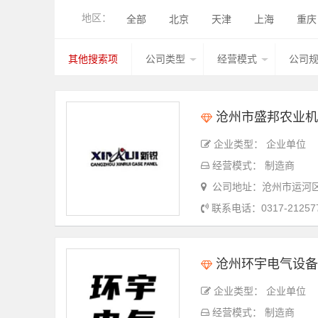
控制系统
镜片
切割气体
烟尘
地区：
全部
北京
天津
上海
重庆
多边折弯中心
折边机
折弯机械手
香港
湖北
广西
甘肃
山西
其他产品
全伺服数控转塔冲床
机
其他搜索项
公司类型
经营模式
公司
台湾
香港
澳门
其他国家地区
其他产品
柔性落料加工生产线
混
自动折弯机器人系统
自动分拣系统
沧州市盛邦农业机
剪板刀具
三辊卷板机
四辊卷板机
企业类型： 企业单位
摩擦搅拌焊设备
电弧焊机
电阻焊
经营模式： 制造商
拉丝机
砂光机
去毛刺机
矫平
公司地址：沧州市运河
联系电话：0317-21257
排料软件
折弯编程软件
信息化管
其他产品
激光切管机
弯管机
其他产品
电梯钣金件
机箱机柜钣
沧州环宇电气设备
工程机械钣金件
农业机械钣金件
企业类型： 企业单位
钢结构件
管型线材件
其他产品
经营模式： 制造商