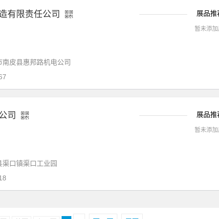
造有限责任公司
展品推
暂未添加
市南皮县惠邦路机电公司
67
公司
展品推
暂未添加
县渠口镇渠口工业园
18