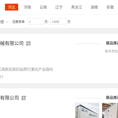
收集装置
冷却机
其他产品
伺服折弯机
机械折弯机
河北
河南
云南
辽宁
黑龙江
湖南
安徽
折弯夹紧装置
折弯数控系统
伺服电机
折弯刀具
折
内蒙古
陕西
吉林
福建
贵州
广东
青海
械式数控转塔冲床
液压式数控转塔冲床
冲压激光复合一体机
规模
注册资本
万
-
万
江西
宁夏
合驱动折弯生产线
钣金自动化柔性生产线
钣金料库
自动智
自动上下料系统
其他产品
伺服剪板机
机械式剪板机
械有限公司
展品推
二辊卷板机
卷辊
辊压机
辊压成形生产线
其他产品
暂未添加
机
焊接材料
机器人焊接
坡口机
压铆机
旋铆机
机
喷涂线
去氧化皮设备
抛光设备
光学检测设备
三
区高新区新妇幼西行激光产业园内
77
理软件
仿真模拟软件
辅助设计软件
工厂数字化系统
传
管端成形机
管端焊接机
型材弯曲机
冷弯成型机
钢结构
金件
厨卫家电钣金件
办公家具钣金件
医疗器械钣金件
有限公司
展品推
食品机械钣金件
航空航天钣金件
客车专用车钣金件
暖通制
螺钉
螺帽
螺栓
螺柱
铆钉
垫圈
挡圈
销