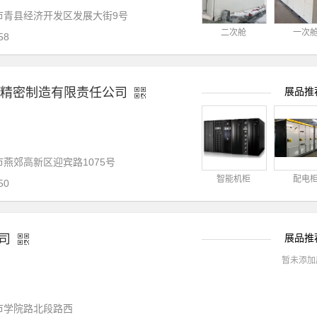
青县经济开发区发展大街9号
铜板
镀锡铁（马口铁）
辅助材料
其他材料
电力电气
二次舱
一次
58
精密制造有限责任公司
展品推
燕郊高新区迎宾路1075号
智能机柜
配电
50
司
展品推
暂未添加
市学院路北段路西