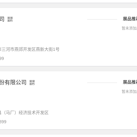
司
展品推
暂未添加
三河市燕郊开发区燕新大街1号
99
份有限公司
展品推
暂未添加
县（马厂）经济技术开发区
899