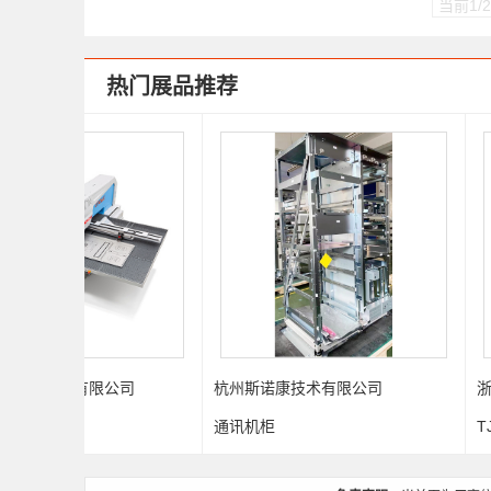
当前1/
热门展品推荐
公司
杭州斯诺康技术有限公司
浙江天齐电气有限
通讯机柜
TJ-AG-3428塑