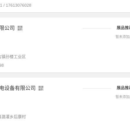
/ 17613076028
限公司
展品推
暂未添加
古镇孙楼工业区
98
电设备有限公司
展品推
暂未添加
县潞灌乡后康村