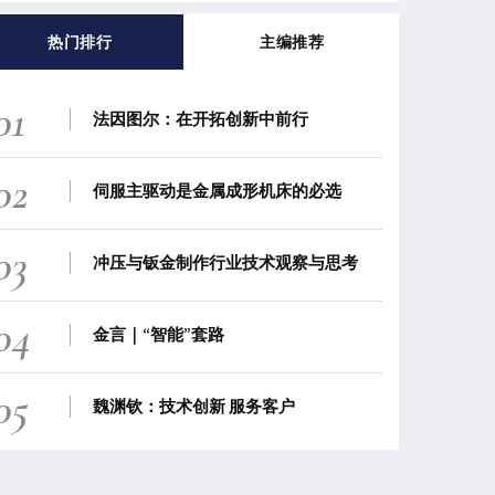
热门排行
主编推荐
01
法因图尔：在开拓创新中前行
02
伺服主驱动是金属成形机床的必选
03
冲压与钣金制作行业技术观察与思考
04
金言｜“智能”套路
05
魏渊钦：技术创新 服务客户