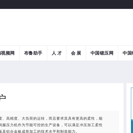
德视频网
布鲁助手
人 才
会 展
中国锻压网
中国
户
度、高精度、大负荷的运转，而且要求其具有更高的柔性，能
伺服压力机作为节能可控的生产设备，可以满足冲压加工柔性
板及铝合金板成形加工的技术水平和制造能力。