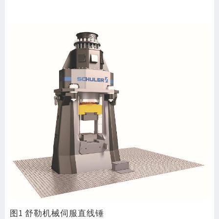
图1 舒勒机械伺服直线锤