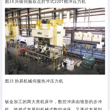
图14 兴锻伺服双点肘节式220T精冲压力机
图15 协易机械伺服热冲压力机
钣金加工的两大类机床中，数控冲床由雏形的步冲
机，跨越式发展到机械式数控冲床，又逐代发展到