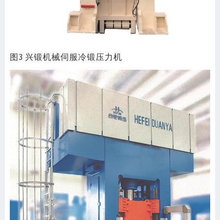
图3 兴锻机械伺服冷锻压力机