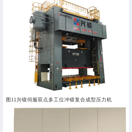
图11兴锻伺服双点多工位冲锻复合成型压力机