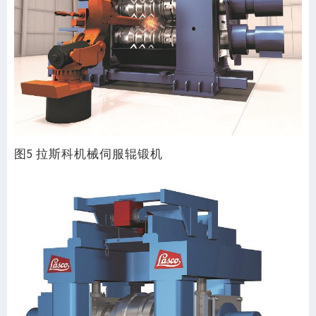
图5 拉斯科机械伺服辊锻机