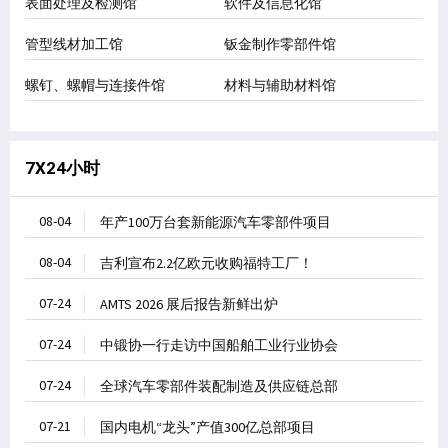
表面处理及检测馆
软件及信息化馆
管型线材加工馆
钣金制作零部件馆
螺钉、螺帽与连接件馆
材料与辅助材料馆
7X24小时
08-04
年产100万台套新能源汽车零部件项目
08-04
吉利宣布2.2亿欧元收购福特工厂！
07-24
AMTS 2026 展后报告新鲜出炉
07-24
中锻协一行走访中国船舶工业行业协会
07-24
全球汽车零部件装配制造及供应链总部
07-21
国内电机“龙头”产值300亿总部项目