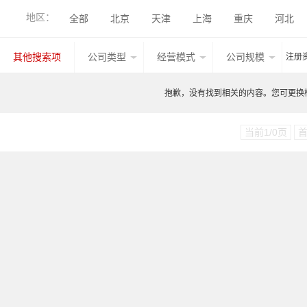
地区：
全部
北京
天津
上海
重庆
河北
香港
湖北
广西
甘肃
山西
内蒙古
其他搜索项
公司类型
经营模式
公司规模
注册
台湾
香港
澳门
其他国家地区
江西
抱歉，没有找到相关的内容。您可更换检索
当前1/0页