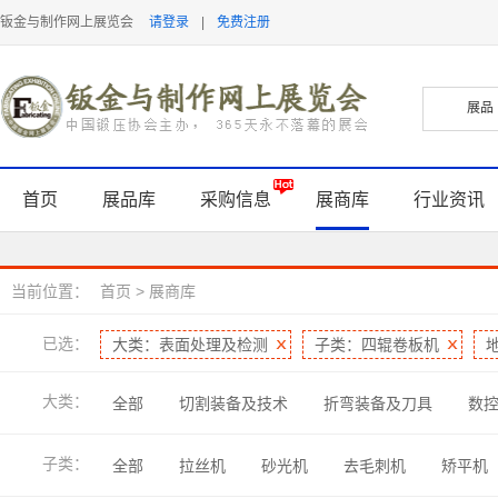
钣金与制作网上展览会
请登录
|
免费注册
首页
展品库
采购信息
展商库
行业资讯
当前位置：
首页
>
展商库
已选：
大类：表面处理及检测
子类：四辊卷板机
大类：
全部
切割装备及技术
折弯装备及刀具
数
表面处理及检测
软件及信息化
管型线材加工
子类：
全部
拉丝机
砂光机
去毛刺机
矫平机