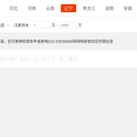
河北
河南
云南
辽宁
黑龙江
湖南
安徽
内蒙古
陕西
吉林
福建
贵州
广东
青海
规模
注册资本
万
-
万
江西
宁夏
。您可更换检索条件或致电010-53056669转网络部查找您所需信息
前1/0页
首页
上一页
下一页
尾页