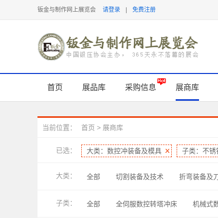
钣金与制作网上展览会
请登录
|
免费注册
首页
展品库
采购信息
展商库
当前位置：
首页
>
展商库
已选：
大类：数控冲装备及模具
子类：不锈
大类：
全部
切割装备及技术
折弯装备及
表面处理及检测
软件及信息化
管
子类：
全部
全伺服数控转塔冲床
机械式