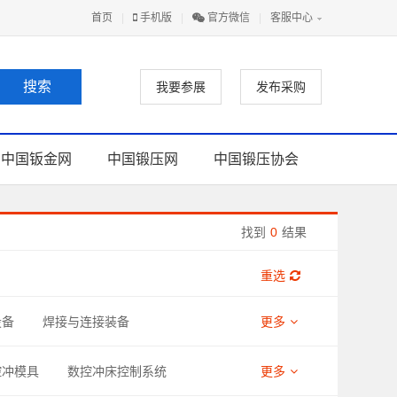
首页
|
手机版
|
官方微信
|
客服中心
我要参展
发布采购
中国钣金网
中国锻压网
中国锻压协会
找到
0
结果
重选
设备
焊接与连接装备
更多
助材料
控冲模具
数控冲床控制系统
更多