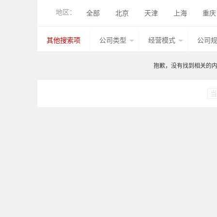
其他产品
地区：
全部
北京
天津
上海
重庆
香港
湖北
广西
甘肃
山西
其他搜索项
公司类型
经营模式
公司
台湾
香港
澳门
其他国家地区
抱歉，没有找到相关的内容
当