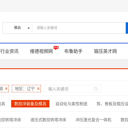
行业资讯
维德视频网
布鲁助手
锻压英才网
钢
地区：辽宁
刀具
数控冲装备及模具
自动化与柔性制造
剪、卷板及辊压
型线材加工
钣金制作零部件
螺钉、螺帽与连接件
材料与辅
数控转塔冲床
液压式数控转塔冲床
冲压激光复合一体机
数