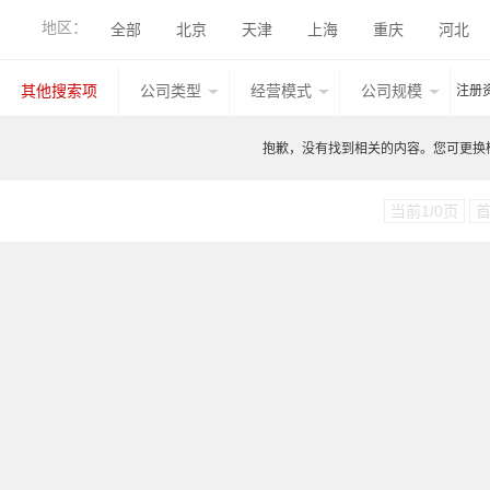
辊压机
辊压成形生产线
其他产品
地区：
全部
北京
天津
上海
重庆
河北
香港
湖北
广西
甘肃
山西
内蒙古
其他搜索项
公司类型
经营模式
公司规模
注册
台湾
香港
澳门
其他国家地区
江西
抱歉，没有找到相关的内容。您可更换检索
当前1/0页