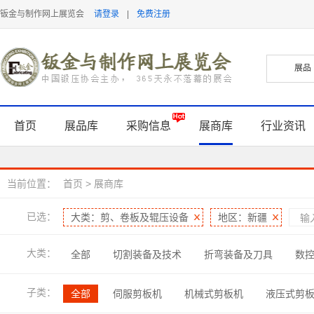
钣金与制作网上展览会
请登录
|
免费注册
首页
展品库
采购信息
展商库
行业资讯
当前位置：
首页
>
展商库
已选：
大类：剪、卷板及辊压设备
地区：新疆
大类：
全部
切割装备及技术
折弯装备及刀具
数
表面处理及检测
软件及信息化
管型线材加工
子类：
全部
伺服剪板机
机械式剪板机
液压式剪