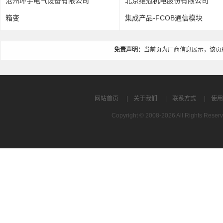
限公司
北京维冠机电股份有限公司
山西华锐钣金制
集成产品-FCOB通信模块
九折型材控制柜
免责声明：
当前页为厂商信息展示，该页
网站首页
|
关于我们
|
联系方式
|
使用
Copyright © 2008-2026 All Rights R