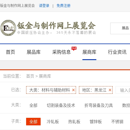
钣金与制作网上展览会
请登录
|
免费注册
首页
展品库
采购信息
展商库
行业资讯
当前位置：
首页
>
展商库
已选：
大类：材料与辅助材料
地区：黑龙江
大类：
全部
切割装备及技术
折弯装备及刀具
数
表面处理及检测
软件及信息化
管型线材加工
子类：
全部
冷轧板
热轧板
镀锌板
不锈钢