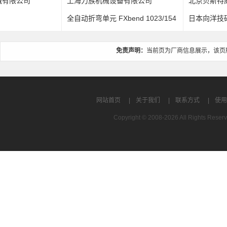
上海力族机械设备有限公司
北京贝斯特威商贸有限公司
全自动折弯单元 FXbend 1023/154
日本向洋技研21系列可焊铝板
7
焊接机
免责声明：
当前页为厂商信息展示，该页
网站首页
|
关于我们
|
联系方式
|
使用
Copyright © 2008-2026 All Rights R