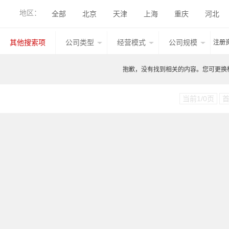
地区：
全部
北京
天津
上海
重庆
河北
香港
湖北
广西
甘肃
山西
内蒙古
其他搜索项
公司类型
经营模式
公司规模
注册
台湾
香港
澳门
其他国家地区
江西
抱歉，没有找到相关的内容。您可更换检索
当前1/0页